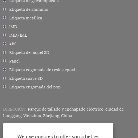
Etiqueta de galvanoplastia
Etiqueta de aluminio
Etiqueta metálica
IMD
IMD/IML
ABS
Etiqueta de níquel 3D
Panel
Etiqueta engomada de resina epoxi
Etiqueta suave 3D
Etiqueta engomada del pop
DIRECCIÓN:
Parque de tallado y enchapado eléctrico, ciudad de
Longgang, Wenzhou, Zhejiang, China
Tel:
+86-18858882057
Correo electrónico:
miley@minghonglabels.com
We use cookies to offer you a better